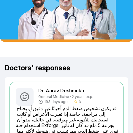
Doctors' responses
Dr. Aarav Deshmukh
General Medicine · 2 years exp.
5
193 days ago
star_border
قد يكون تشخيص ضغط الدم أحيانًا غير دقيق أو يحتاج 
إلى مراجعة، خاصة إذا تغيرت الأعراض أو كانت 
استجابتك للأدوية غير متوقعة. في حالتك، يبدو أن 
استخدام حبة Exforge بجرعة 5 ملغ قد كان له تأثير 
قوي على ضغط الدم، مما تسبب في هبوطه لأكثر مما 