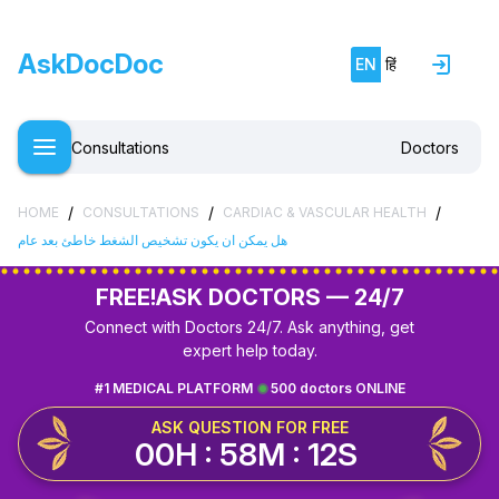
AskDocDoc
EN
हिं
Consultations
Doctors
/
/
/
HOME
CONSULTATIONS
CARDIAC & VASCULAR HEALTH
هل يمكن ان يكون تشخيص الشغط خاطئ بعد عام
FREE!
ASK DOCTORS — 24/7
Connect with Doctors 24/7. Ask anything, get
expert help today.
#1 MEDICAL PLATFORM
500 doctors ONLINE
ASK QUESTION FOR FREE
00H : 58M : 12S