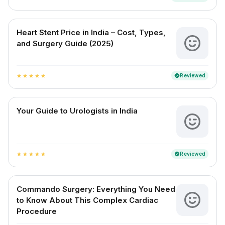
Heart Stent Price in India – Cost, Types,
and Surgery Guide (2025)
Reviewed
verified
star
star
star
star
star
Your Guide to Urologists in India
Reviewed
verified
star
star
star
star
star
Commando Surgery: Everything You Need
to Know About This Complex Cardiac
Procedure