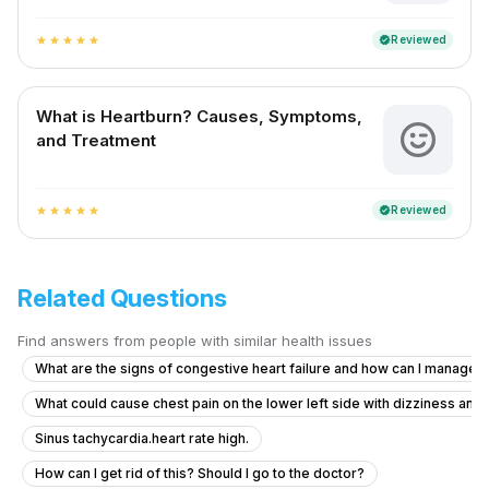
Reviewed
verified
star
star
star
star
star
What is Heartburn? Causes, Symptoms,
and Treatment
Reviewed
verified
star
star
star
star
star
Related Questions
Find answers from people with similar health issues
What are the signs of congestive heart failure and how can I manag
What could cause chest pain on the lower left side with dizziness and
Sinus tachycardia.heart rate high.
How can I get rid of this? Should I go to the doctor?