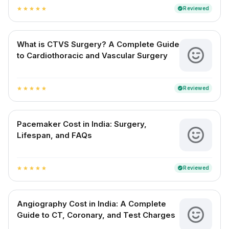
Reviewed
verified
star
star
star
star
star
What is CTVS Surgery? A Complete Guide
to Cardiothoracic and Vascular Surgery
Reviewed
verified
star
star
star
star
star
Pacemaker Cost in India: Surgery,
Lifespan, and FAQs
Reviewed
verified
star
star
star
star
star
Angiography Cost in India: A Complete
Guide to CT, Coronary, and Test Charges