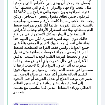
يُفضل. هذا يمكن أن يؤدي إلى الأعراض التي وصفتها 
مثل التعب والإجهاد والدوار. الأرقام التي سجلتها أثناء 
فترة المراقبة بدون أدوية والتي تتراوح بين 143/82 
قد تكون ضمن نطاق مقبول لبعض الأشخاص، ولكن 
يجب أخذ الاعتبار ما إذا كانت الأرقام مستقرة وطبيعية 
بالنسبة لحالتك الفردية. طالما أنك تقوم بمراقبة ضغط 
الدم بانتظام، وتلاحظ استقرار الأرقام وغياب الأعراض 
السلبية مثل الدوار، يمكنك الاستمرار في مراقبة 
حالتك دون أدوية لفترة قصيرة. لكن من المهم جداً 
البقاء على اتصال مع طبيبك لتقييم الموقف بناءً على 
جميع العوامل وليس فقط القراءة السطحية لضغط 
الدم. قد يُوصى بإجراء فحوصات إضافية مثل تحليل 
الدم أو تخطيط كهربية القلب لتحديد السبب الدقيق 
للأعراض. في حال شعرت بأي أعراض مشابهة لما 
شعرت به أثناء تناول الدواء، أو إذا لاحظت ارتفاعا 
مستمرا في ضغط الدم، يجب أن تعود إلى طبيبك فورًا 
لتقييم الحالة بشكل أكثر دقة. قد يحتاج الوضع إلى 
تغيير في نوعية العلاج أو تعديل الجرعة أو حتى اللجوء 
إلى استراتيجيات غير دوائية مثل تحسين النظام 
الغذائي وزيادة النشاط البدني كما تتناسب مع تحملك 
الشخصي.