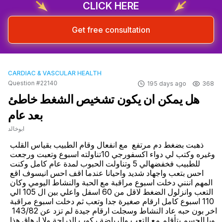
CLICK HERE
Get free consultation
CARDIAC & VASCULAR HEALTH
Question #22140
195 days ago
368
هل يمكن ان يكون تشخيص الشغط خاطئ
بعد عام
ابوخالد
ذهبت بضغط دم مرتفع  مع انفعال وقام الطبيب بقياس القلب 
وغيره وكتب لي دواء اكسفورجي 10تناولته اسبوع وتعبت ورجعت 
للطبيب فخفضهالي 5 وتناولت الحبوب لمدة عام كامل وكنت 
احس بتعب واجهاد شديد واحيانا عندما اقف احس انيسوف اقع 
المهم اننني دخلت اسبوع مراقبة مع الحبة والنشاط اليومي وكان 
التعب وانزلول الضغط لاقل من 60 اسفل واعلي بين ال 105 الي 
110 اسبوع كامل ارقام صغيرة جدا وتعب ثم دخلت اسبوع مراقبة 
اخر بون حبه عاد النشاط وسجلت ارقام جيدة لم تزد عن 143/82  
وبا الجسم يتأقلم مع التعب والرياضة ركوب الدراجة ولا ارهاق هذا 