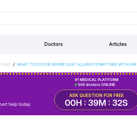
Doctors
Articles
/
TIONS
WHAT TO DO FOR SEVERE DUST ALLERGY SYMPTOMS WITH EAR 
#1 MEDICAL PLATFORM
500 doctors ONLINE
ASK QUESTION FOR FREE
00H : 39M : 32S
pert help today.