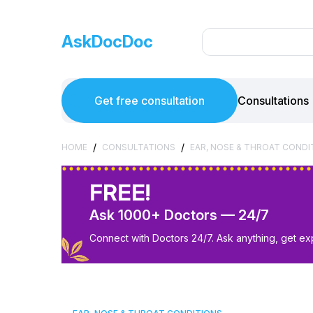
AskDocDoc
Get free consultation
Consultations
/
/
HOME
CONSULTATIONS
EAR, NOSE & THROAT CONDI
FREE!
Ask 1000+ Doctors — 24/7
Connect with Doctors 24/7. Ask anything, get ex