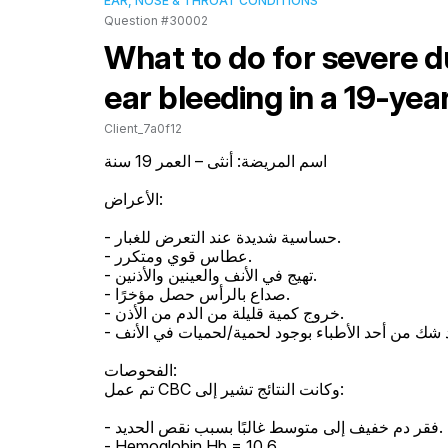
EAR, NOSE & THROAT CONDITIONS
Question #30002
What to do for severe 
ear bleeding in a 19-y
Client_7a0f12
اسم المريضة: أنثى – العمر 19 سنة

الأعراض:

- حساسية شديدة عند التعرض للغبار.

- عطاس قوي ومتكرر.

- تهيج في الأنف والعينين والأذنين.

- صداع بالرأس حصل مؤخرًا.

- خروج كمية قليلة من الدم من الأذن.

- يوجد شك من أحد الأطباء بوجود لحمية/لحميات في الأنف.

الفحوصات:

تم عمل CBC وكانت النتائج تشير إلى:

- فقر دم خفيف إلى متوسط غالبًا بسبب نقص الحديد.

- Hemoglobin Hb = 10.6
