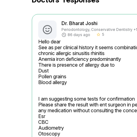
Dr. Bharat Joshi
Periodontology, Conservative Dentistry +1 
5
86 days ago
star_border
Hello dear

See as per clinical history it seems combinati
chronic allergic sinusitis rhinitis

Anemia iron deficiency predominantly

There is presence of allergy due to

Dust

Pollen grains

Blood allergy
I am suggesting some tests for confirmation

Please share the result with ent surgeon in pe
any medication without consulting the conce
Esr

CBC

Audiometry

Otoscopy
