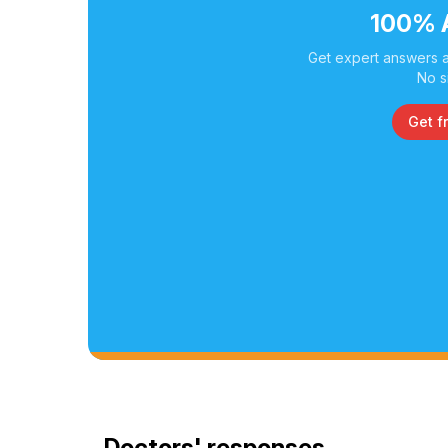
100% 
Get expert answers a
No s
Get f
Doctors' responses