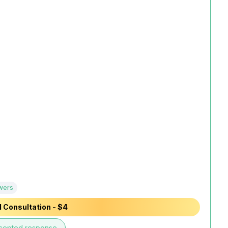
wers
 Consultation - $4
cepted response