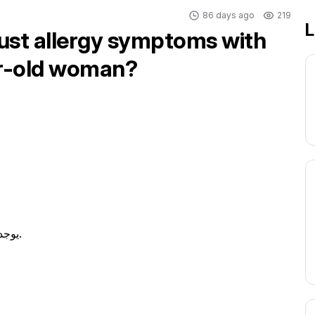
86 days ago
219
L
dust allergy symptoms with
ear-old woman?