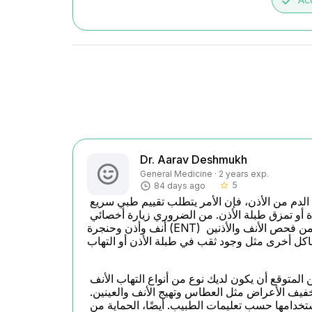
done
Dr. Aarav Deshmukh
General Medicine · 2 years exp.
5
84 days ago
star_border
في حالتك، بخصوص الأعراض التي تعانين منها ومن بينها خروج الدم من الأذن، فإن الأمر يتطلب تقييم طبي سريع 
لأن هذا قد يدل على وجود مشاكل في الأذن مثل عدوى شديدة أو تمزق طبلة الأذن. من الضروري زيارة أخصائي 
أنف وأذن وحنجرة (ENT) في أقرب وقت ممكن لإجراء فحص شامل. الطبيب سيتمكن من فحص الأنف والأذنين 
من ناحية الحساسية التي تزداد مع التعرض للغبار، من المتوقع أن يكون لديك نوع من أنواع التهاب الأنف 
التحسسي. يوصى باستخدام مضادات الهيستامين المناسبة لتخفيف الأعراض مثل العطاس وتهيج الأنف والعينين. 
قد تفيد بخاخات الأنف المخصصة للحساسية أيضًا، لكن يجب استخدامها حسب تعليمات الطبيب. أيضًا، الحماية من 