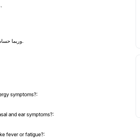
lergy symptoms?:
asal and ear symptoms?:
e fever or fatigue?: