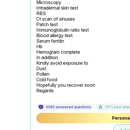
Microscopy

Intradermal skin test

RBS

Ct scan of sinuses

Patch test

Immunoglobulin ratio test

Blood allergy test

Serum ferritin

Hb

Hemogram complete

In addition

Kindly avoid exposure to

Dust

Pollen

Cold food

Hopefully you recover soon

Regards
3585 answered questions
70% best ans
Personal
Ac