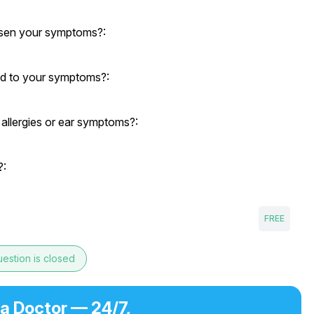
orsen your symptoms?:
d to your symptoms?:
allergies or ear symptoms?:
?:
FREE
estion is closed
 a Doctor — 24/7,