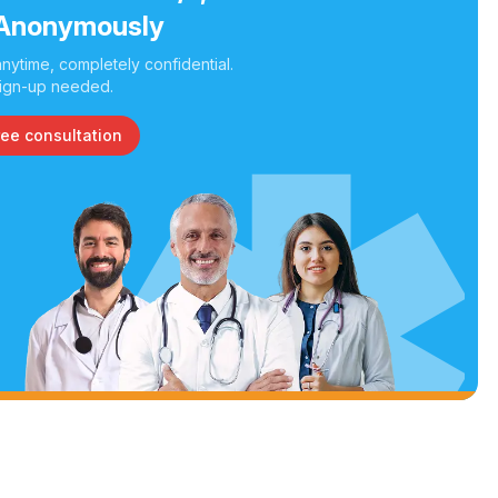
Anonymously
nytime, completely confidential.
ign-up needed.
ree consultation