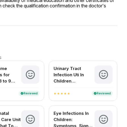
ailability of medical education and other certificates of
 check the qualification confirmation in the doctor's
s
ome
Urinary Tract
 for
Infection Uti In
8 to 9
Children
d Babies
Symptoms Causes
Treatment And
Reviewed
Reviewed
verified
verified
star
star
star
star
star
Diagnosis
atal
Eye Infections In
 Care Unit
Children:
What To
Symptoms, Signs