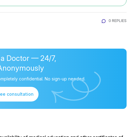
0 REPLIES
 a Doctor — 24/7,
Anonymously
mpletely confidential. No sign-up needed.
ree consultation