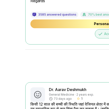
Regards
3585 answered questions
70% best ans
Personal
done
Ac
Dr. Aarav Deshmukh
General Medicine · 2 years exp.
5
73 days ago
star_border
किसी 12 साल की बच्ची की स्थिति जहां वेजिनल क्षेत्र में क
यह स्वाभाविक रूप से कुछ चिंता पैदा कर सकता है। जबकि यह