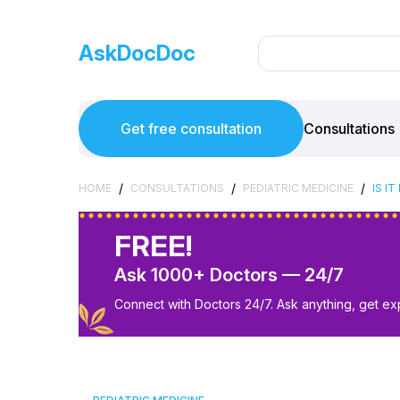
AskDocDoc
Get free consultation
Consultations
/
/
/
HOME
CONSULTATIONS
PEDIATRIC MEDICINE
IS I
FREE!
Ask 1000+ Doctors — 24/7
Connect with Doctors 24/7. Ask anything, get ex