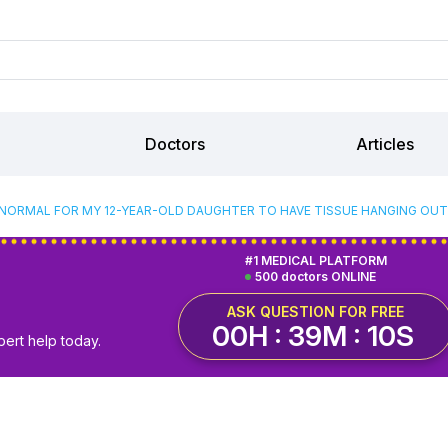
Doctors
Articles
T NORMAL FOR MY 12-YEAR-OLD DAUGHTER TO HAVE TISSUE HANGING OUT
#1 MEDICAL PLATFORM
500 doctors ONLINE
ASK QUESTION FOR FREE
00H : 39M : 09S
pert help today.