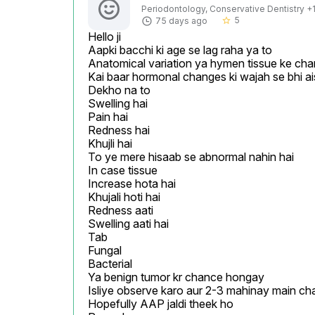
Periodontology, Conservative Dentistry +1 
5
75 days ago
star_border
Hello ji

Aapki bacchi ki age se lag raha ya to

Anatomical variation ya hymen tissue ke cha
Kai baar hormonal changes ki wajah se bhi ais
Dekho na to

Swelling hai

Pain hai

Redness hai

Khujli hai

To ye mere hisaab se abnormal nahin hai

In case tissue

Increase hota hai

Khujali hoti hai

Redness aati

Swelling aati hai

Tab

Fungal

Bacterial

Ya benign tumor kr chance hongay

Isliye observe karo aur 2-3 mahinay main ch
Hopefully AAP jaldi theek ho
