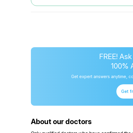
FREE! Ask
100% 
Get expert answers anytime, co
Get f
About our doctors