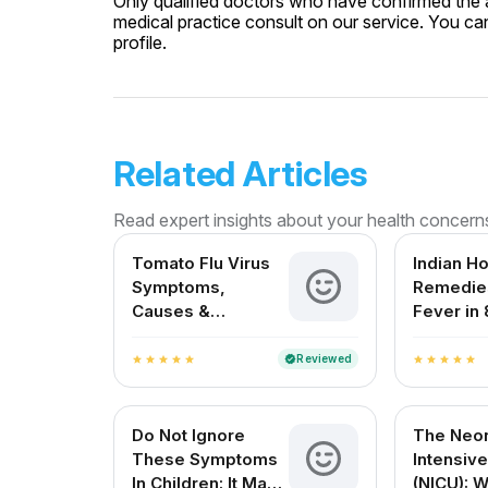
Only qualified doctors who have confirmed the av
medical practice consult on our service. You can
profile.
Related Articles
Read expert insights about your health concern
Tomato Flu Virus
Indian H
Symptoms,
Remedies
Causes &
Fever in 
Treatment – A
Month Ol
Complete Guide
Reviewed
verified
star
star
star
star
star
star
star
star
star
star
for Indian Patients
Do Not Ignore
The Neon
These Symptoms
Intensive
In Children: It May
(NICU): 