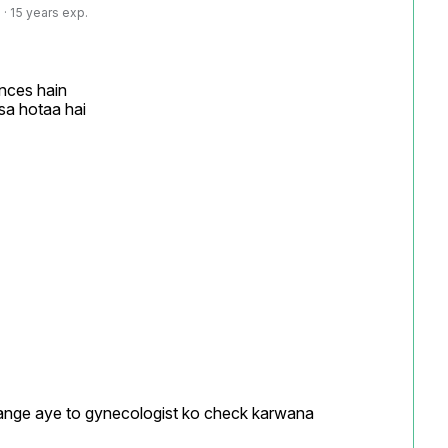
· 15 years exp.
nces hain

a hotaa hai

ange aye to gynecologist ko check karwana
