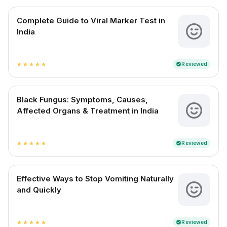
Complete Guide to Viral Marker Test in
India
Reviewed
verified
star
star
star
star
star
Black Fungus: Symptoms, Causes,
Affected Organs & Treatment in India
Reviewed
verified
star
star
star
star
star
Effective Ways to Stop Vomiting Naturally
and Quickly
Reviewed
verified
star
star
star
star
star