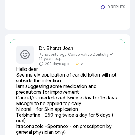
0 REPLIES
Dr. Bharat Joshi
Periodontology, Conservative Dentistry +1 ·
15 years exp.
5
202 days ago
star_border
Hello dear

See merely application of candid lotion will not 
subside the infection

Iam suggesting some medication and 
precautions for improvement

Candid/clomed/clozed twice a day for 15 days

Micogel to be applied topically

Nizoral	 for Skin application

Terbinafine	250 mg twice a day for 5 days ( 
oral)

Itraconazole	-Sporanox ( on prescription by 
general physician only)
