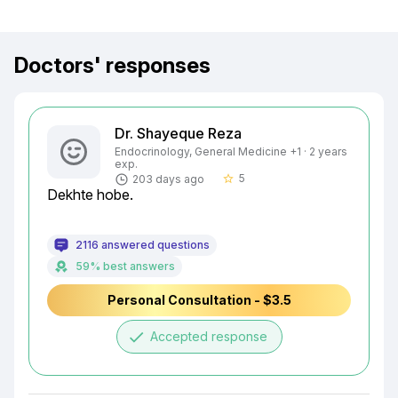
Doctors' responses
Dr. Shayeque Reza
Endocrinology, General Medicine +1 · 2 years
exp.
5
203 days ago
star_border
Dekhte hobe.
2116 answered questions
59% best answers
Personal Consultation - $3.5
done
Accepted response