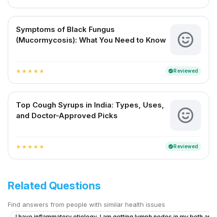
Symptoms of Black Fungus
(Mucormycosis): What You Need to Know
Reviewed
verified
star
star
star
star
star
Top Cough Syrups in India: Types, Uses,
and Doctor-Approved Picks
Reviewed
verified
star
star
star
star
star
Related Questions
Find answers from people with similar health issues
I have inflammatory etiology, I am getting lymph nodes in my both armp