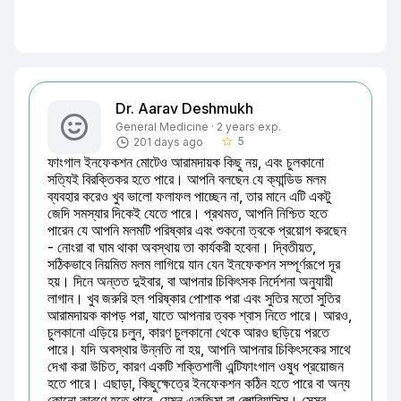
Dr. Aarav Deshmukh
General Medicine · 2 years exp.
5
201 days ago
star_border
ফাংগাল ইনফেকশন মোটেও আরামদায়ক কিছু নয়, এবং চুলকানো 
সত্যিই বিরক্তিকর হতে পারে। আপনি বলছেন যে ক্যান্ডিড মলম 
ব্যবহার করেও খুব ভালো ফলাফল পাচ্ছেন না, তার মানে এটি একটু 
জেদি সমস্যার দিকেই যেতে পারে। প্রথমত, আপনি নিশ্চিত হতে 
পারেন যে আপনি মলমটি পরিষ্কার এবং শুকনো ত্বকে প্রয়োগ করছেন 
- নোংরা বা ঘাম থাকা অবস্থায় তা কার্যকরী হবেনা। দ্বিতীয়ত, 
সঠিকভাবে নিয়মিত মলম লাগিয়ে যান যেন ইনফেকশন সম্পূর্ণরূপে দূর 
হয়। দিনে অন্তত দুইবার, বা আপনার চিকিৎসক নির্দেশনা অনুযায়ী 
লাগান। খুব জরুরি হল পরিষ্কার পোশাক পরা এবং সুতির মতো সুতির 
আরামদায়ক কাপড় পরা, যাতে আপনার ত্বক শ্বাস নিতে পারে। আরও, 
চুলকানো এড়িয়ে চলুন, কারণ চুলকানো থেকে আরও ছড়িয়ে পরতে 
পারে। যদি অবস্থার উন্নতি না হয়, আপনি আপনার চিকিৎসকের সাথে 
দেখা করা উচিত, কারণ একটি শক্তিশালী এন্টিফাংগাল ওষুধ প্রয়োজন 
হতে পারে। এছাড়া, কিছুক্ষেত্রে ইনফেকশন কঠিন হতে পারে বা অন্য 
কোনো কারণে হতে পারে, যেমন একজিমা বা প্সোরিয়াসিস। সেসব 