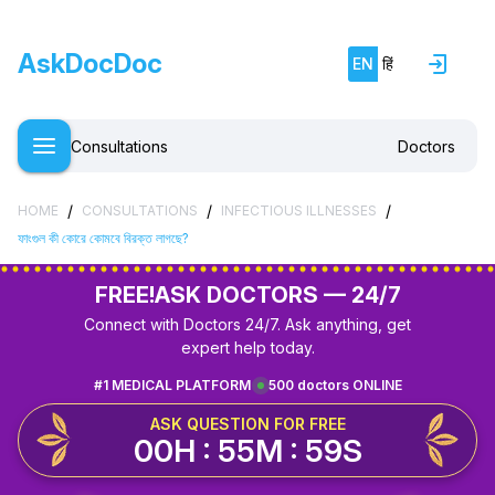
AskDocDoc
EN
हिं
Consultations
Doctors
/
/
/
HOME
CONSULTATIONS
INFECTIOUS ILLNESSES
ফাংগুল কী কোরে কোমবে বিরক্ত লাগছে?
FREE!
ASK DOCTORS — 24/7
Connect with Doctors 24/7. Ask anything, get
expert help today.
#1 MEDICAL PLATFORM
500 doctors ONLINE
ASK QUESTION FOR FREE
00H : 55M : 59S