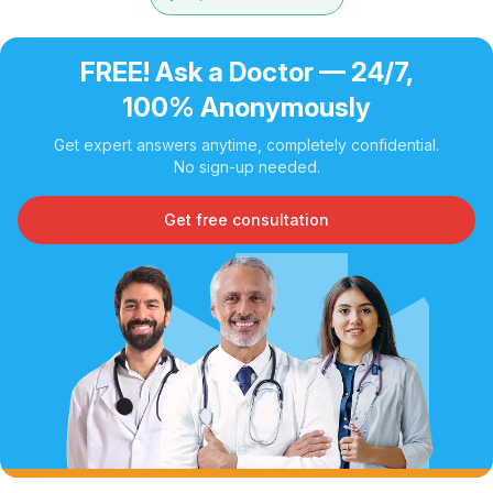
FREE! Ask a Doctor — 24/7,
100% Anonymously
Get expert answers anytime, completely confidential.
No sign-up needed.
Get free consultation