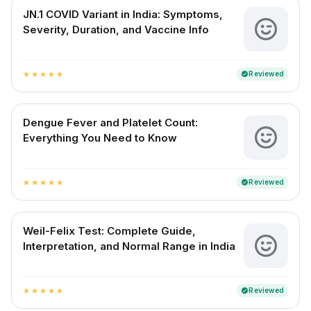
JN.1 COVID Variant in India: Symptoms,
Severity, Duration, and Vaccine Info
Reviewed
verified
star
star
star
star
star
Dengue Fever and Platelet Count:
Everything You Need to Know
Reviewed
verified
star
star
star
star
star
Weil-Felix Test: Complete Guide,
Interpretation, and Normal Range in India
Reviewed
verified
star
star
star
star
star