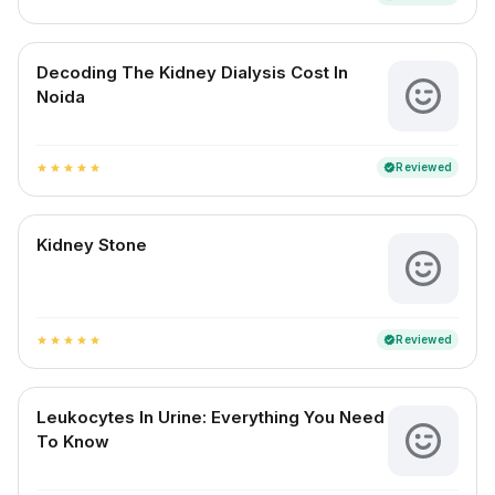
Decoding The Kidney Dialysis Cost In
Noida
Reviewed
verified
star
star
star
star
star
Kidney Stone
Reviewed
verified
star
star
star
star
star
Leukocytes In Urine: Everything You Need
To Know