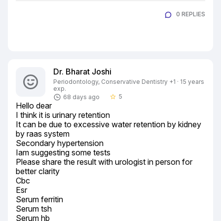
0 REPLIES
Dr. Bharat Joshi
Periodontology, Conservative Dentistry +1 · 15 years
exp.
5
68 days ago
star_border
Hello dear

I think it is urinary retention

It can be due to excessive water retention by kidney 
by raas system

Secondary hypertension

Iam suggesting some tests

Please share the result with urologist in person for 
better clarity

Cbc

Esr

Serum ferritin

Serum tsh

Serum hb
