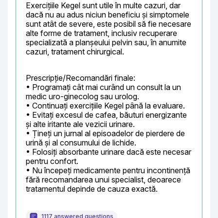
Exercițiile Kegel sunt utile în multe cazuri, dar 
dacă nu au adus niciun beneficiu și simptomele 
sunt atât de severe, este posibil să fie necesare 
alte forme de tratament, inclusiv recuperare 
specializată a planșeului pelvin sau, în anumite 
cazuri, tratament chirurgical.
Prescripție/Recomandări finale:

• Programați cât mai curând un consult la un 
medic uro-ginecolog sau urolog.

• Continuați exercițiile Kegel până la evaluare.

• Evitați excesul de cafea, băuturi energizante 
și alte iritante ale vezicii urinare.

• Țineți un jurnal al episoadelor de pierdere de 
urină și al consumului de lichide.

• Folosiți absorbante urinare dacă este necesar 
pentru confort.

• Nu începeți medicamente pentru incontinență 
fără recomandarea unui specialist, deoarece 
tratamentul depinde de cauza exactă.
1117 answered questions