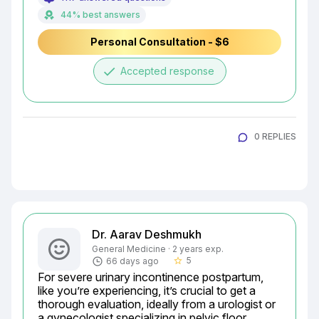
44% best answers
Personal Consultation - $6
done
Accepted response
0 REPLIES
Dr. Aarav Deshmukh
General Medicine · 2 years exp.
5
66 days ago
star_border
For severe urinary incontinence postpartum, 
like you’re experiencing, it’s crucial to get a 
thorough evaluation, ideally from a urologist or 
a gynecologist specializing in pelvic floor 