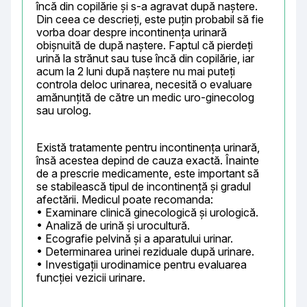
încă din copilărie și s-a agravat după naștere. 
Din ceea ce descrieți, este puțin probabil să fie 
vorba doar despre incontinența urinară 
obișnuită de după naștere. Faptul că pierdeți 
urină la strănut sau tuse încă din copilărie, iar 
acum la 2 luni după naștere nu mai puteți 
controla deloc urinarea, necesită o evaluare 
amănunțită de către un medic uro-ginecolog 
sau urolog.
Există tratamente pentru incontinența urinară, 
însă acestea depind de cauza exactă. Înainte 
de a prescrie medicamente, este important să 
se stabilească tipul de incontinență și gradul 
afectării. Medicul poate recomanda:

• Examinare clinică ginecologică și urologică.

• Analiză de urină și urocultură.

• Ecografie pelvină și a aparatului urinar.

• Determinarea urinei reziduale după urinare.

• Investigații urodinamice pentru evaluarea 
funcției vezicii urinare.