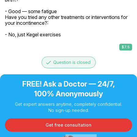
- Good — some fatigue

Have you tried any other treatments or interventions for 
your incontinence?:

- No, just Kegel exercises
$7.5
done
Question is closed
FREE! Ask a Doctor — 24/7,
100% Anonymously
Get expert answers anytime, completely confidential.
No sign-up needed.
Get free consultation