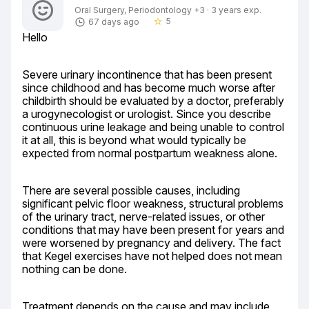
Oral Surgery, Periodontology +3 · 3 years exp.
5
67 days ago
star_border
Hello
Severe urinary incontinence that has been present 
since childhood and has become much worse after 
childbirth should be evaluated by a doctor, preferably 
a urogynecologist or urologist. Since you describe 
continuous urine leakage and being unable to control 
it at all, this is beyond what would typically be 
expected from normal postpartum weakness alone.
There are several possible causes, including 
significant pelvic floor weakness, structural problems 
of the urinary tract, nerve-related issues, or other 
conditions that may have been present for years and 
were worsened by pregnancy and delivery. The fact 
that Kegel exercises have not helped does not mean 
nothing can be done.
Treatment depends on the cause and may include 