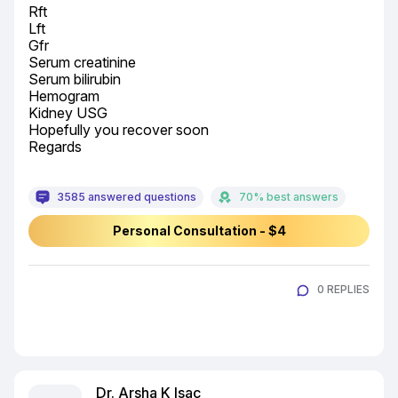
Rft

Lft

Gfr

Serum creatinine

Serum bilirubin

Hemogram

Kidney USG

Hopefully you recover soon

Regards
3585 answered questions
70% best answers
Personal Consultation - $4
0 REPLIES
Dr. Arsha K Isac