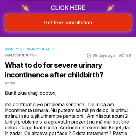
CLICK HERE
Get free consultation
KIDNEY & URINARY HEALTH
Question #30497
68 days ago
186
What to do for severe urinary
incontinence after childbirth?
Andra
Bună ziua dragi doctori, 

ma confrunt cu-o problema serioasa . De mică am 
incontinenta urinară .Nu puteam să mă țin deloc, la primul 
strănut sau tușit urinam pe pantaloni . Am născut acum 2 
luni și problema s-a agravat.In prezent nu mă mai pot ține 
deloc. Curge toată urina .Am încercat exercițiile Kegel ,dar 
în zadar .Ce altceva pot face ? Exista tratament ? Pastile 