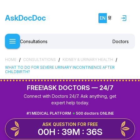
AskDocDoc
EN
हिं
Consultations
Doctors
/
/
/
HOME
CONSULTATIONS
KIDNEY & URINARY HEALTH
WHAT TO DO FOR SEVERE URINARY INCONTINENCE AFTER
CHILDBIRTH?
FREE!
ASK DOCTORS — 24/7
Connect with Doctors 24/7. Ask anything, get
expert help today.
#1 MEDICAL PLATFORM
500 doctors ONLINE
ASK QUESTION FOR FREE
00H : 39M : 35S