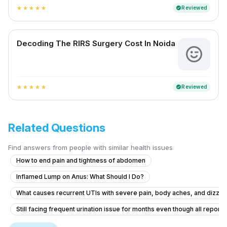
Reviewed
verified
star
star
star
star
star
Decoding The RIRS Surgery Cost In Noida
Reviewed
verified
star
star
star
star
star
Related Questions
Find answers from people with similar health issues
How to end pain and tightness of abdomen
Inflamed Lump on Anus: What Should I Do?
What causes recurrent UTIs with severe pain, body aches, and dizzin
Still facing frequent urination issue for months even though all report
Soft Bumps Around the Anus and Persistent Discomfort