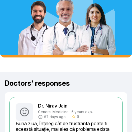
Doctors' responses
Dr. Nirav Jain
General Medicine · 5 years exp.
5
67 days ago
star_border
Bună ziua, Înțeleg cât de frustrantă poate fi 
această situație, mai ales că problema exista 