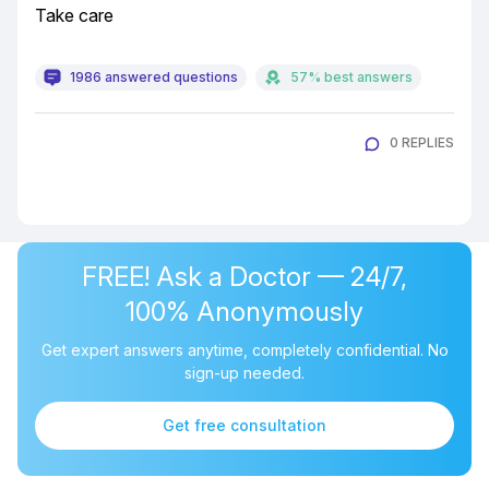
Take care
1986 answered questions
57% best answers
0 REPLIES
FREE! Ask a Doctor — 24/7,
100% Anonymously
Get expert answers anytime, completely confidential. No
sign-up needed.
Get free consultation