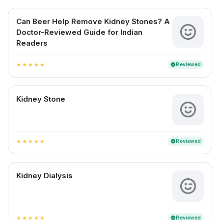
Can Beer Help Remove Kidney Stones? A
Doctor-Reviewed Guide for Indian
Readers
Reviewed
verified
star
star
star
star
star
Kidney Stone
Reviewed
verified
star
star
star
star
star
Kidney Dialysis
Reviewed
verified
star
star
star
star
star