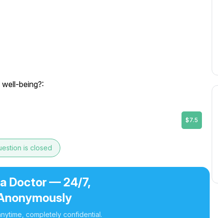
 well-being?:
$7.5
estion is closed
 a Doctor — 24/7,
Anonymously
nytime, completely confidential.