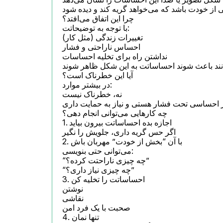
آن “دختر” در واقع می‌تواند بخشی از خودت باشد که می‌خواهد گریه کند و دیده شود

چرا این اتفاق می‌افتد؟

با توجه به توضیحاتت:

تغییرات زندگی (مثل کار)

احساس ناراحتی و فشار

نداشتن راه برای تخلیه احساسات

ه این‌ها می‌توانند باعث شوند احساساتت به این شکل ظاهر شوند
آیا این خطرناک است؟

در بیشتر موارد:

نه، خطرناک نیست

ظر احساسی تحت فشار هستی و نیاز به حمایت داری
چه کارهایی می‌توانی انجام دهی؟

1. اجازه بده احساساتت بیرون بیاید

اگر حس گریه داری، جلویش را نگیر

2. با آن “بخش از خودت” مهربان باش

می‌توانی حتی بنویسی:

“چه چیزی ناراحتت کرده؟”

“چه چیزی نیاز داری؟”

3. احساساتت را تخلیه کن

نوشتن

نقاشی

صحبت با یک فرد امن

4. تنها نمان
