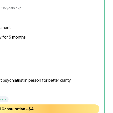
· 15 years exp.
ement

y for 5 months

sychiatrist in person for better clarity

wers
 Consultation - $4