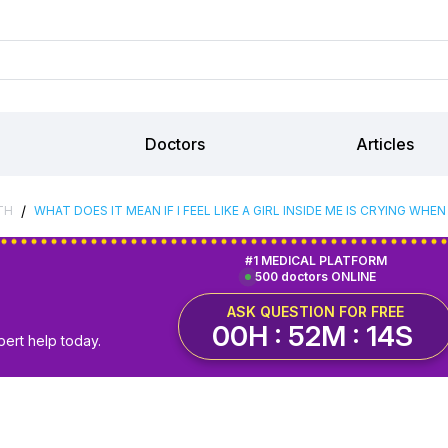
Doctors
Articles
/
TH
WHAT DOES IT MEAN IF I FEEL LIKE A GIRL INSIDE ME IS CRYING WHEN
#1 MEDICAL PLATFORM
500 doctors ONLINE
ASK QUESTION FOR FREE
00H : 52M : 13S
pert help today.