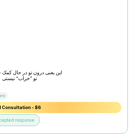
این یعنی درون تو در حال کمک

تو “خراب” نیستی  ف
ers
 Consultation - $6
cepted response