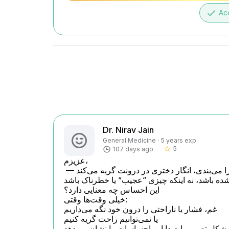
done
Ac
Dr. Nirav Jain
General Medicine · 5 years exp.
5
107 days ago
star_border
عزیزم،

احساسی که تو توصیف می‌کنی  اینکه وقتی چشم‌هایت را می‌بندی، انگار دختری در درونت گریه می‌کند — 
می‌تواند یک شکل از بیان احساسات عمیق و سرکوب‌شده باشد، نه اینکه چیزی “عجیب” یا خطرناک باشد.
این احساس چه معنایی دارد؟

خیلی وقت‌ها وقتی:

غم، فشار یا ناراحتی را درون خود نگه می‌داریم

یا نمی‌توانیم راحت گریه کنیم

ذهن ما به شکل تصویر یا صدا این احساسات را نشان می‌دهد
