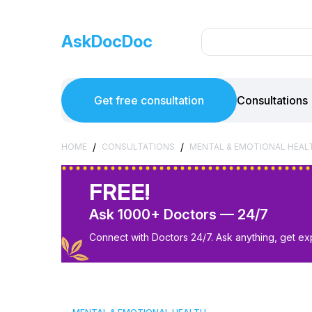
AskDocDoc
Get free consultation
Consultations
/
/
HOME
CONSULTATIONS
MENTAL & EMOTIONAL HEAL
FREE!
Ask 1000+ Doctors — 24/7
Connect with Doctors 24/7. Ask anything, get ex