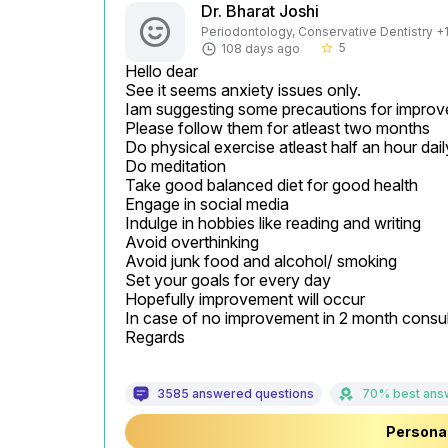
Dr. Bharat Joshi
Periodontology, Conservative Dentistry +1 
5
108 days ago
star_border
Hello dear

See it seems anxiety issues only.

Iam suggesting some precautions for improv
Please follow them for atleast two months

Do physical exercise atleast half an hour dail
Do meditation

Take good balanced diet for good health

Engage in social media

Indulge in hobbies like reading and writing

Avoid overthinking

Avoid junk food and alcohol/ smoking

Set your goals for every day

Hopefully improvement will occur

In case of no improvement in 2 month consult p
Regards
3585 answered questions
70% best ans
Personal