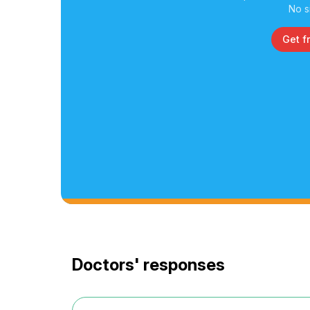
No s
Get f
Doctors' responses