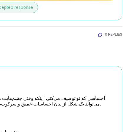
cepted response
0 REPLIES

