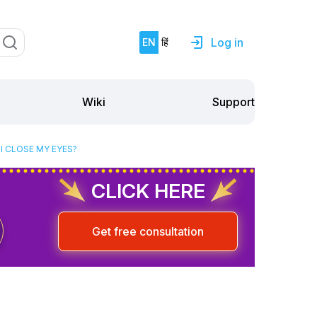
Log in
EN
हिं
Support
Wiki
 I CLOSE MY EYES?
CLICK HERE
Get free consultation