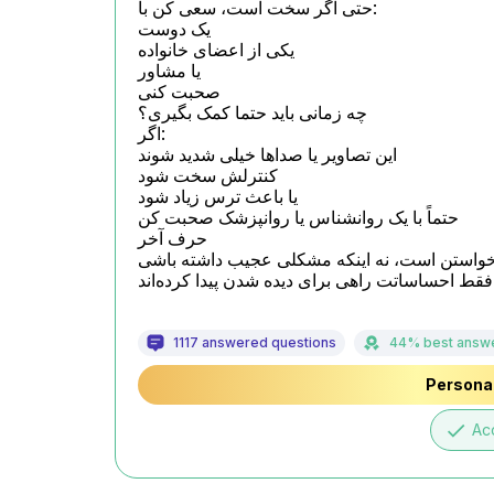
حتی اگر سخت است، سعی کن با:

یک دوست

یکی از اعضای خانواده

یا مشاور

صحبت کنی

چه زمانی باید حتما کمک بگیری؟

اگر:

این تصاویر یا صداها خیلی شدید شوند

کنترلش سخت شود

یا باعث ترس زیاد شود

حتماً با یک روانشناس یا روانپزشک صحبت کن

حرف آخر

 خواستن است، نه اینکه مشکلی عجیب داشته باشی
قط احساساتت راهی برای دیده شدن پیدا کرده‌اند
1117 answered questions
44% best answ
Personal
done
Ac