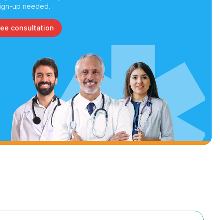
ign-up needed.
ree consultation