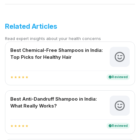
Related Articles
Read expert insights about your health concerns
Best Chemical-Free Shampoos in India:
Top Picks for Healthy Hair
Reviewed
verified
star
star
star
star
star
Best Anti-Dandruff Shampoo in India:
What Really Works?
Reviewed
verified
star
star
star
star
star