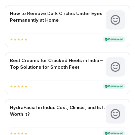
How to Remove Dark Circles Under Eyes
Permanently at Home
Reviewed
verified
star
star
star
star
star
Best Creams for Cracked Heels in India –
Top Solutions for Smooth Feet
Reviewed
verified
star
star
star
star
star
HydraFacial in India: Cost, Clinics, and Is It
Worth It?
Reviewed
verified
star
star
star
star
star