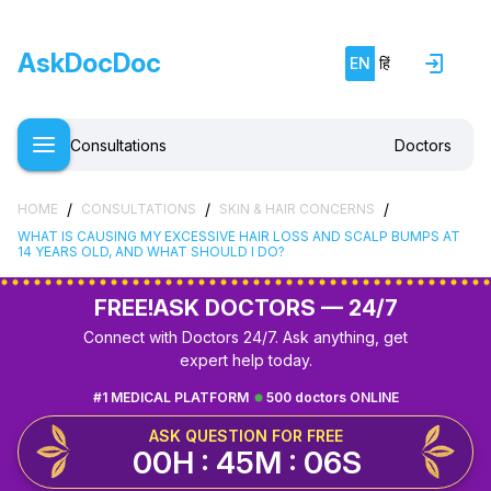
AskDocDoc
EN
हिं
Consultations
Doctors
/
/
/
HOME
CONSULTATIONS
SKIN & HAIR CONCERNS
WHAT IS CAUSING MY EXCESSIVE HAIR LOSS AND SCALP BUMPS AT
14 YEARS OLD, AND WHAT SHOULD I DO?
FREE!
ASK DOCTORS — 24/7
Connect with Doctors 24/7. Ask anything, get
expert help today.
#1 MEDICAL PLATFORM
500 doctors ONLINE
ASK QUESTION FOR FREE
00H : 45M : 05S