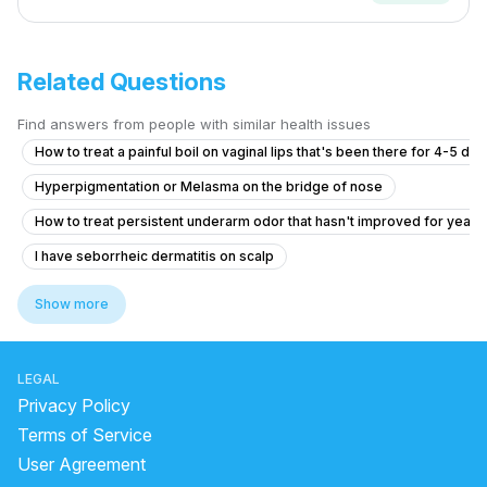
Related Questions
Find answers from people with similar health issues
How to treat a painful boil on vaginal lips that's been there for 4-5 da
Hyperpigmentation or Melasma on the bridge of nose
How to treat persistent underarm odor that hasn't improved for years
I have seborrheic dermatitis on scalp
How to became fair and to have even tone skin
Show more
What is causing my gradual hair thinning at 20, and should I consider tr
How to reduce my back acne. Which create me very much problem
LEGAL
medicine for glowing skin
how to get clear skin for men
Privacy Policy
dark spot cream for body
Terms of Service
User Agreement
When To Go To The Doctor For Hives?
dark mask