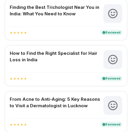
Finding the Best Trichologist Near You in
India: What You Need to Know
Reviewed
verified
star
star
star
star
star
How to Find the Right Specialist for Hair
Loss in India
Reviewed
verified
star
star
star
star
star
From Acne to Anti-Aging: 5 Key Reasons
to Visit a Dermatologist in Lucknow
Reviewed
verified
star
star
star
star
star