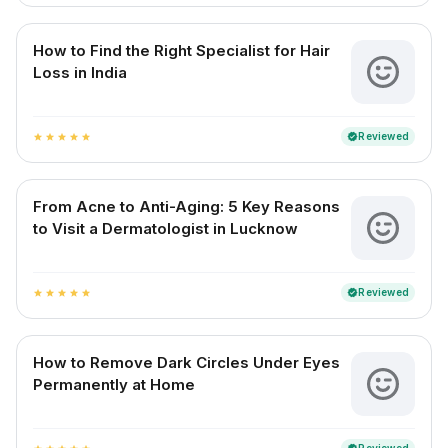
How to Find the Right Specialist for Hair
Loss in India
Reviewed
verified
star
star
star
star
star
From Acne to Anti-Aging: 5 Key Reasons
to Visit a Dermatologist in Lucknow
Reviewed
verified
star
star
star
star
star
How to Remove Dark Circles Under Eyes
Permanently at Home