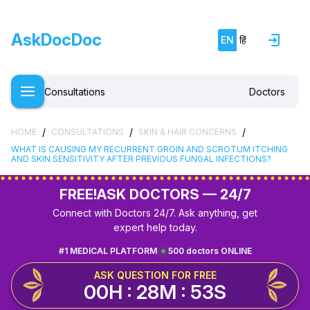
AskDocDoc
EN
हिं
Consultations
Doctors
/
/
/
HOME
CONSULTATIONS
SKIN & HAIR CONCERNS
WHAT IS CAUSING MY RECURRENT GROIN AND SCROTUM ITCHING
AND SKIN SENSITIVITY AFTER PREVIOUS FUNGAL INFECTIONS?
FREE!
ASK DOCTORS — 24/7
Connect with Doctors 24/7. Ask anything, get
expert help today.
#1 MEDICAL PLATFORM
500 doctors ONLINE
ASK QUESTION FOR FREE
00H : 28M : 52S