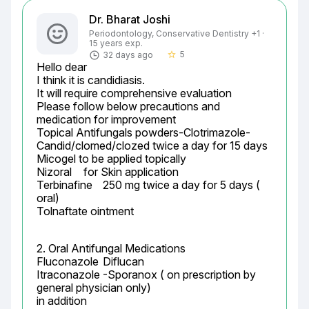
Dr. Bharat Joshi
Periodontology, Conservative Dentistry +1 ·
15 years exp.
5
32 days ago
star_border
Hello dear

I think it is candidiasis.

It will require comprehensive evaluation

Please follow below precautions and 
medication for improvement

Topical Antifungals powders-Clotrimazole-	
Candid/clomed/clozed twice a day for 15 days

Micogel to be applied topically

Nizoral	 for Skin application

Terbinafine	250 mg twice a day for 5 days ( 
oral)

Tolnaftate ointment
2. Oral Antifungal Medications

Fluconazole	Diflucan

Itraconazole	-Sporanox ( on prescription by 
general physician only)

in addition
