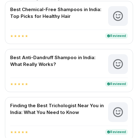
Best Chemical-Free Shampoos in India:
Top Picks for Healthy Hair
Reviewed
verified
star
star
star
star
star
Best Anti-Dandruff Shampoo in India:
What Really Works?
Reviewed
verified
star
star
star
star
star
Finding the Best Trichologist Near You in
India: What You Need to Know
Reviewed
verified
star
star
star
star
star