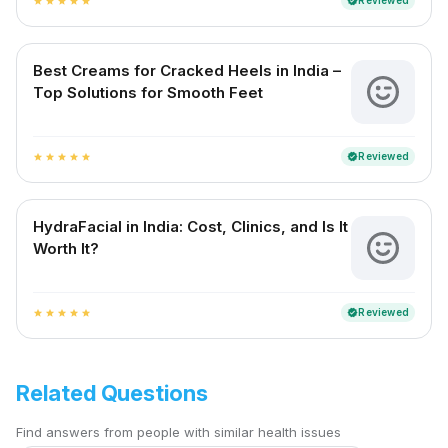
Reviewed
verified
star
star
star
star
star
Best Creams for Cracked Heels in India –
Top Solutions for Smooth Feet
Reviewed
verified
star
star
star
star
star
HydraFacial in India: Cost, Clinics, and Is It
Worth It?
Reviewed
verified
star
star
star
star
star
Related Questions
Find answers from people with similar health issues