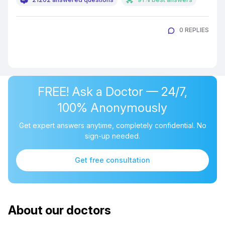
0 REPLIES
FREE! Ask a Doctor — 24/7,
100% Anonymously
Get expert answers anytime, completely confidential. No
sign-up needed.
Get free consultation
About our doctors