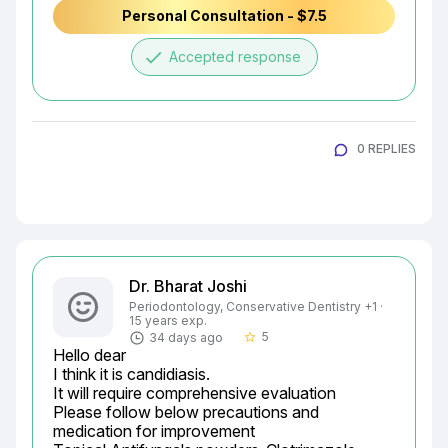
Personal Consultation - $7.5
done
Accepted response
0 REPLIES
Dr. Bharat Joshi
Periodontology, Conservative Dentistry +1 ·
15 years exp.
5
34 days ago
star_border
Hello dear

I think it is candidiasis.

It will require comprehensive evaluation

Please follow below precautions and 
medication for improvement
