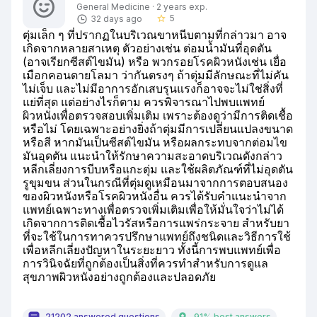
General Medicine · 2 years exp.
5
32 days ago
star_border
ตุ่มเล็ก ๆ ที่ปรากฏในบริเวณขาหนีบตามที่กล่าวมา อาจ
เกิดจากหลายสาเหตุ ตัวอย่างเช่น ต่อมน้ำมันที่อุดตัน 
(อาจเรียกซีสต์ไขมัน) หรือ พวกรอยโรคผิวหนังเช่น เยื่อ
เมือกคอนดายโลมา ว่ากันตรงๆ ถ้าตุ่มมีลักษณะที่ไม่คัน 
ไม่เจ็บ และไม่มีอาการอักเสบรุนแรงก็อาจจะไม่ใช่สิ่งที่
แย่ที่สุด แต่อย่างไรก็ตาม ควรพิจารณาไปพบแพทย์
ผิวหนังเพื่อตรวจสอบเพิ่มเติม เพราะต้องดูว่ามีการติดเชื้อ 
หรือไม่ โดยเฉพาะอย่างยิ่งถ้าตุ่มมีการเปลี่ยนแปลงขนาด
หรือสี หากมันเป็นซีสต์ไขมัน หรือผลกระทบจากต่อมไข
มันอุดตัน แนะนำให้รักษาความสะอาดบริเวณดังกล่าว 
หลีกเลี่ยงการบีบหรือแกะตุ่ม และใช้ผลิตภัณฑ์ที่ไม่อุดตัน
รูขุมขน ส่วนในกรณีที่ตุ่มดูเหมือนมาจากการตอบสนอง
ของผิวหนังหรือโรคผิวหนังอื่น ควรได้รับคำแนะนำจาก
แพทย์เฉพาะทางเพื่อตรวจเพิ่มเติมเพื่อให้มั่นใจว่าไม่ได้
เกิดจากการติดเชื้อไวรัสหรือการแพร่กระจาย สำหรับยา
ที่จะใช้ในการทาควรปรึกษาแพทย์ถึงชนิดและวิธีการใช้
เพื่อหลีกเลี่ยงปัญหาในระยะยาว ทั้งนี้การพบแพทย์เพื่อ
การวินิจฉัยที่ถูกต้องเป็นสิ่งที่ควรทำสำหรับการดูแล
สุขภาพผิวหนังอย่างถูกต้องและปลอดภัย
21202 answered questions
91% best answers