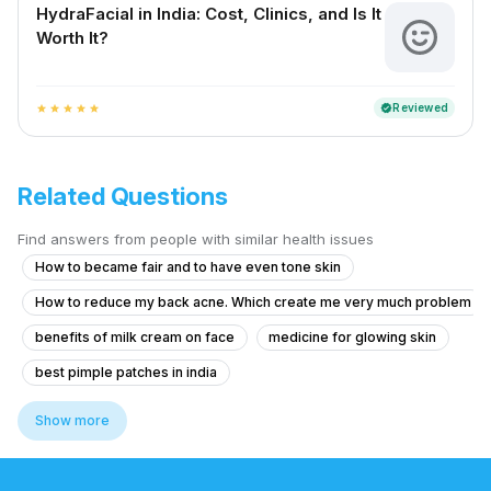
HydraFacial in India: Cost, Clinics, and Is It
Worth It?
Reviewed
verified
star
star
star
star
star
Related Questions
Find answers from people with similar health issues
How to became fair and to have even tone skin
How to reduce my back acne. Which create me very much problem
benefits of milk cream on face
medicine for glowing skin
best pimple patches in india
how to reduce face pigmentation
Show more
derma roller for acne scars
skin cream for black spots
best dark spot remover cream
quick heal remover