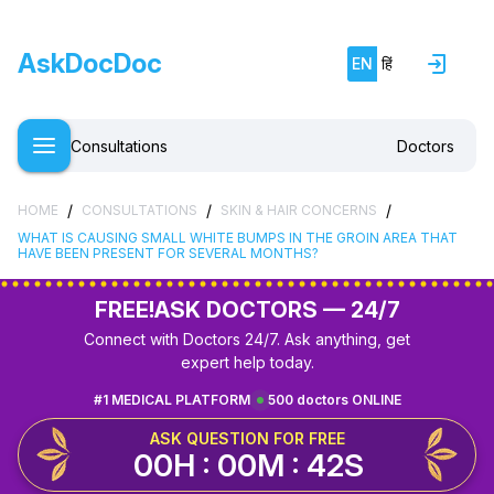
AskDocDoc
EN
हिं
Consultations
Doctors
/
/
/
HOME
CONSULTATIONS
SKIN & HAIR CONCERNS
WHAT IS CAUSING SMALL WHITE BUMPS IN THE GROIN AREA THAT
HAVE BEEN PRESENT FOR SEVERAL MONTHS?
FREE!
ASK DOCTORS — 24/7
Connect with Doctors 24/7. Ask anything, get
expert help today.
#1 MEDICAL PLATFORM
500 doctors ONLINE
ASK QUESTION FOR FREE
00H : 00M : 41S