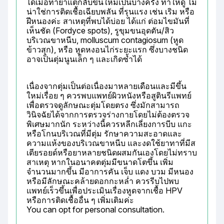
ได้เมื่อทายาแต่กลับขึ้นใหม่เป็นบางครั้ง ทำให้ดู ไม่
น่าใช่การติดเชื้อเฉียบพลัน ที่รุนแรง เช่น เริม หรือ
ฝีหนองค่ะ สาเหตุที่พบได้บ่อย ได้แก่ ต่อมไขมันที่
เห็นชัด (Fordyce spots), รูขุมขนอุดตัน/สิว
บริเวณขาหนีบ, molluscum contagiosum (หูด
ข้าวสุก), หรือ หูดหงอนไก่ระยะแรก ซึ่งบางชนิด
อาจเป็นตุ่มนูนเล็ก ๆ และเกิดซ้ำได้
เนื่องจากตุ่มเป็นต่อเนื่องมาหลายเดือนและมีขึ้น
ใหม่เรื่อย ๆ ควรพบแพทย์ผิวหนังหรือสูตินรีแพทย์
เพื่อตรวจดูลักษณะตุ่มโดยตรง ซึ่งมักสามารถ
วินิจฉัยได้จากการตรวจร่างกายโดยไม่ต้องตรวจ
พิเศษมากนัก ระหว่างนี้ควรหลีกเลี่ยงการบีบ แกะ 
หรือโกนบริเวณที่มีตุ่ม รักษาความสะอาดและ
ความแห้งของบริเวณขาหนีบ และงดใช้ยาทาที่มีส
เตียรอยด์หรือยาหลายชนิดผสมกันเองโดยไม่ทราบ
สาเหตุ หากในอนาคตตุ่มมีขนาดโตขึ้น เพิ่ม
จำนวนมากขึ้น มีอาการคัน เจ็บ แดง บวม มีหนอง 
หรือมีลักษณะคล้ายดอกกะหล่ำ ควรรีบไปพบ
แพทย์เร็วขึ้นเพื่อประเมินเรื่องหูดจากเชื้อ HPV 
หรือการติดเชื้ออื่น ๆ เพิ่มเติมค่ะ

You can opt for personal consultation.