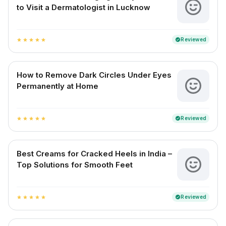
to Visit a Dermatologist in Lucknow
Reviewed
verified
star
star
star
star
star
How to Remove Dark Circles Under Eyes
Permanently at Home
Reviewed
verified
star
star
star
star
star
Best Creams for Cracked Heels in India –
Top Solutions for Smooth Feet
Reviewed
verified
star
star
star
star
star