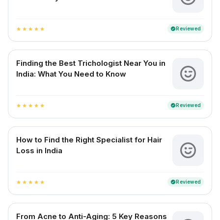
Reviewed
verified
star
star
star
star
star
Finding the Best Trichologist Near You in
India: What You Need to Know
Reviewed
verified
star
star
star
star
star
How to Find the Right Specialist for Hair
Loss in India
Reviewed
verified
star
star
star
star
star
From Acne to Anti-Aging: 5 Key Reasons