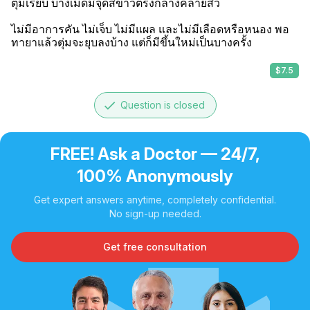
ตุ่มเรียบ บางเม็ดมีจุดสีขาวตรงกลางคล้ายสิว

ไม่มีอาการคัน ไม่เจ็บ ไม่มีแผล และไม่มีเลือดหรือหนอง พอ
ทายาแล้วตุ่มจะยุบลงบ้าง แต่ก็มีขึ้นใหม่เป็นบางครั้ง
$7.5
done
Question is closed
FREE! Ask a Doctor — 24/7,
100% Anonymously
Get expert answers anytime, completely confidential.
No sign-up needed.
Get free consultation