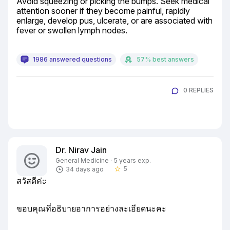
Avoid squeezing or picking the bumps. Seek medical 
attention sooner if they become painful, rapidly 
enlarge, develop pus, ulcerate, or are associated with 
fever or swollen lymph nodes.
1986 answered questions
57% best answers
0 REPLIES
Dr. Nirav Jain
General Medicine · 5 years exp.
5
34 days ago
star_border
สวัสดีค่ะ
ขอบคุณที่อธิบายอาการอย่างละเอียดนะคะ