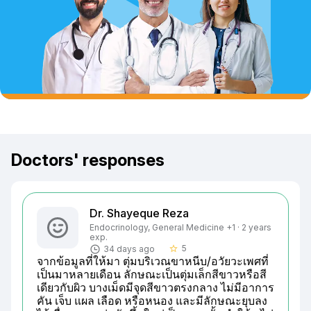
Doctors' responses
Dr. Shayeque Reza
Endocrinology, General Medicine +1 · 2 years
exp.
5
34 days ago
star_border
จากข้อมูลที่ให้มา ตุ่มบริเวณขาหนีบ/อวัยวะเพศที่
เป็นมาหลายเดือน ลักษณะเป็นตุ่มเล็กสีขาวหรือสี
เดียวกับผิว บางเม็ดมีจุดสีขาวตรงกลาง ไม่มีอาการ
คัน เจ็บ แผล เลือด หรือหนอง และมีลักษณะยุบลง