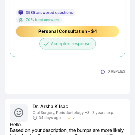
3585 answered questions
70% best answers
Personal Consultation - $4
done
Accepted response
0 REPLIES
Dr. Arsha K Isac
Oral Surgery, Periodontology +3 · 3 years exp.
5
34 days ago
star_border
Hello

Based on your description, the bumps are more likely 