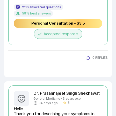
2116 answered questions
59% best answers
Personal Consultation - $3.5
done
Accepted response
0 REPLIES
Dr. Prasannajeet Singh Shekhawat
General Medicine · 3 years exp.
5
34 days ago
star_border
Hello

Thank you for describing your symptoms in 