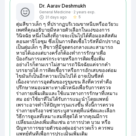
Dr. Aarav Deshmukh
General Medicine · 2 years exp.
5
31 days ago
star_border
ตุ่มสีขาวเล็ก ๆ ที่ปรากฏบริเวณขาหนีบหรืออวัยวะ
เพศที่คุณอธิบายมีหลายตัวเลือกในแง่ของการ
วินิจฉัย หนึ่งในสิ่งที่อาจจะเป็นไปได้คือมอลลัสคัม
คอนทาจิโอซุม ซึ่งเป็นการติดเชื้อไวรัสที่มักปรากฏ
เป็นตุ่มเล็ก ๆ สีขาวที่มีจุดตรงกลางและสามารถ
หายได้เองแต่บางครั้งก็ต้องทำการรักษาเพื่อ
ป้องกันการแพร่กระจายหรือการติดเชื้อเพิ่ม 
อย่างไรก็ตามเราไม่สามารถวินิจฉัยแค่จากคำ
บรรยายได้ การติดเชื้อราหรือการอักเสบของต่อม
ไขมันก็เป็นอีกความเป็นไปได้ อาจเป็นซีสต์
เนื่องจากการอุดตันของรูขุมขน สิ่งที่ควรทำคือ
ปรึกษาหมอเฉพาะทางผิวหนังเพื่อรับการตรวจ
ร่างกายเพิ่มเติมและใช้แนวทางการรักษาที่เหมาะ
สม อย่าใช้ยาที่ไม่ได้รับการแนะนำโดยแพทย์ 
เพราะอาจทำให้ปัญหารุนแรงขึ้น ทั้งนี้การตรวจ
ร่างกายจริงอาจช่วยระบุสาเหตุที่แน่ชัดและเลือก
วิธีการดูแลที่เหมาะสมที่สุดได้ หากคุณมีการ
เปลี่ยนแปลงเพิ่มเติมเช่น อาการปวด บวม หรือ
ปัญหาการขยายตัวของตุ่มอย่างรวดเร็ว ควรพบ
แพทย์ทันทีเพื่อการประเมินเพิ่มเติม