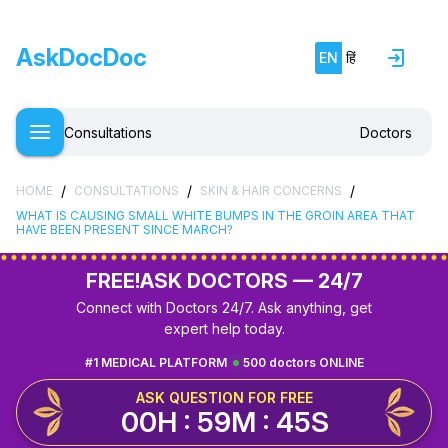
AskDocDoc
EN
हिं
Consultations
Doctors
/
/
/
HOME
CONSULTATIONS
SKIN & HAIR CONCERNS
WHAT IS CAUSING SMALL WHITE BUMPS IN THE GROIN AREA THAT
HAVE BEEN PRESENT SINCE MARCH?
FREE!
ASK DOCTORS — 24/7
Connect with Doctors 24/7. Ask anything, get
expert help today.
#1 MEDICAL PLATFORM
500 doctors ONLINE
ASK QUESTION FOR FREE
00H : 59M : 44S