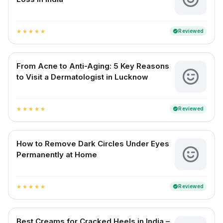
Reviewed
verified
star
star
star
star
star
From Acne to Anti-Aging: 5 Key Reasons
to Visit a Dermatologist in Lucknow
Reviewed
verified
star
star
star
star
star
How to Remove Dark Circles Under Eyes
Permanently at Home
Reviewed
verified
star
star
star
star
star
Best Creams for Cracked Heels in India –