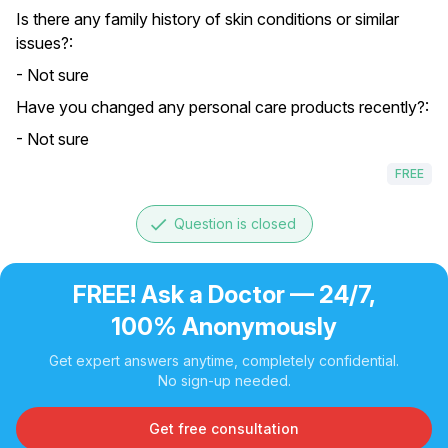
Is there any family history of skin conditions or similar
issues?:
- Not sure
Have you changed any personal care products recently?:
- Not sure
FREE
done
Question is closed
FREE! Ask a Doctor — 24/7,
100% Anonymously
Get expert answers anytime, completely confidential.
No sign-up needed.
Get free consultation