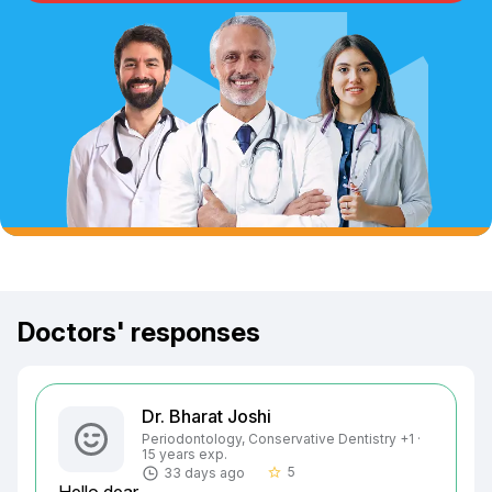
Doctors' responses
Dr. Bharat Joshi
Periodontology, Conservative Dentistry +1 ·
15 years exp.
5
33 days ago
star_border