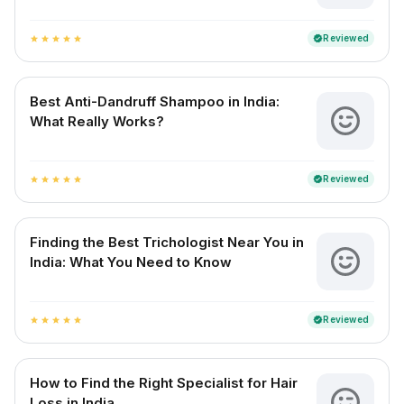
Reviewed
verified
star
star
star
star
star
Best Anti-Dandruff Shampoo in India:
What Really Works?
Reviewed
verified
star
star
star
star
star
Finding the Best Trichologist Near You in
India: What You Need to Know
Reviewed
verified
star
star
star
star
star
How to Find the Right Specialist for Hair
Loss in India