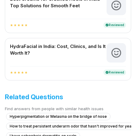
Top Solutions for Smooth Feet
Reviewed
verified
star
star
star
star
star
HydraFacial in India: Cost, Clinics, and Is It
Worth It?
Reviewed
verified
star
star
star
star
star
Related Questions
Find answers from people with similar health issues
Hyperpigmentation or Melasma on the bridge of nose
How to treat persistent underarm odor that hasn't improved for years
I have seborrheic dermatitis on scalp