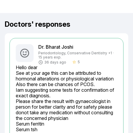
Doctors' responses
Dr. Bharat Joshi
Periodontology, Conservative Dentistry +1 ·
15 years exp.
5
36 days ago
star_border
Hello dear

See at your age this can be attributed to 
hormonal alterations or physiological variation

Also there can be chances of PCOS.

Iam suggesting some tests for confirmation of 
exact diagnosis.

Please share the result with gynaecologist in 
person for better clarity and for safety please 
donot take any medication without consulting 
the concerned physician

Serum ferritin

Serum tsh
