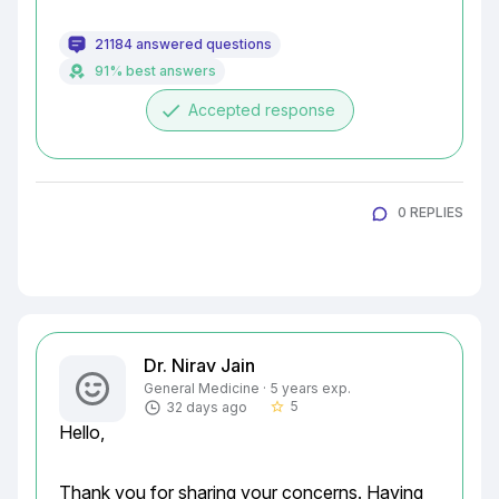
21184 answered questions
91% best answers
done
Accepted response
0 REPLIES
Dr. Nirav Jain
General Medicine · 5 years exp.
5
32 days ago
star_border
Hello,
Thank you for sharing your concerns. Having 