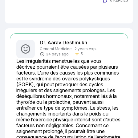
0 REPLIES
Dr. Aarav Deshmukh
General Medicine · 2 years exp.
5
34 days ago
star_border
Les irrégularités menstruelles que vous 
décrivez pourraient être causées par plusieurs 
facteurs. L’une des causes les plus communes 
est le syndrome des ovaires polykystiques 
(SOPK), qui peut provoquer des cycles 
irréguliers et des saignements prolongés. Les 
déséquilibres hormonaux, notamment liés à la 
thyroïde ou la prolactine, peuvent aussi 
entraîner ce type de symptômes. Le stress, les 
changements importants dans le poids ou 
même l’exercice physique intensif sont d’autres 
facteurs non négligeables. Concernant ce 
saignement prolongé, il pourrait être une 
conséquence de l’accumulation de l’endomètre 