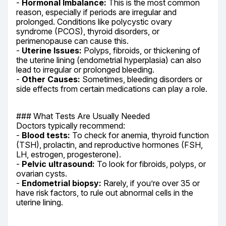
- 
Hormonal Imbalance:
 This is the most common 
reason, especially if periods are irregular and 
prolonged. Conditions like polycystic ovary 
syndrome (PCOS), thyroid disorders, or 
perimenopause can cause this.

- 
Uterine Issues:
 Polyps, fibroids, or thickening of 
the uterine lining (endometrial hyperplasia) can also 
lead to irregular or prolonged bleeding.

- 
Other Causes:
 Sometimes, bleeding disorders or 
side effects from certain medications can play a role.
### What Tests Are Usually Needed

Doctors typically recommend:

- 
Blood tests:
 To check for anemia, thyroid function 
(TSH), prolactin, and reproductive hormones (FSH, 
LH, estrogen, progesterone).

- 
Pelvic ultrasound:
 To look for fibroids, polyps, or 
ovarian cysts.

- 
Endometrial biopsy:
 Rarely, if you’re over 35 or 
have risk factors, to rule out abnormal cells in the 
uterine lining.