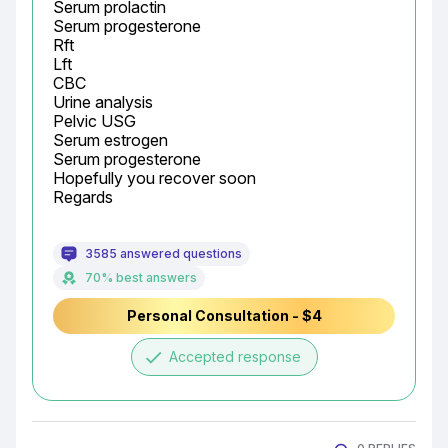
Serum prolactin

Serum progesterone

Rft

Lft

CBC

Urine analysis

Pelvic USG

Serum estrogen

Serum progesterone

Hopefully you recover soon

Regards
3585 answered questions
70% best answers
Personal Consultation - $4
done
Accepted response