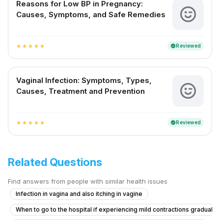
Reasons for Low BP in Pregnancy:
Causes, Symptoms, and Safe Remedies
Reviewed
verified
star
star
star
star
star
Vaginal Infection: Symptoms, Types,
Causes, Treatment and Prevention
Reviewed
verified
star
star
star
star
star
Related Questions
Find answers from people with similar health issues
Infection in vagina and also itching in vagine
When to go to the hospital if experiencing mild contractions gradually