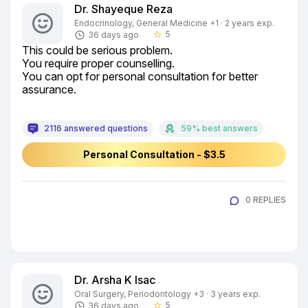
Dr. Shayeque Reza
Endocrinology, General Medicine +1 · 2 years exp.
5
36 days ago
star_border
This could be serious problem.

You require proper counselling.

You can opt for personal consultation for better 
assurance.
2116 answered questions
59% best answers
Personal Consultation - $3.5
0 REPLIES
Dr. Arsha K Isac
Oral Surgery, Periodontology +3 · 3 years exp.
5
36 days ago
star_border