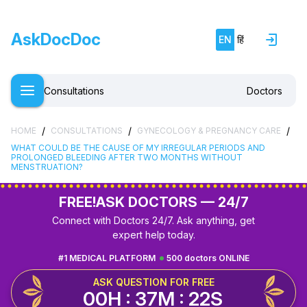
AskDocDoc
EN
हिं
Consultations
Doctors
/
/
/
HOME
CONSULTATIONS
GYNECOLOGY & PREGNANCY CARE
WHAT COULD BE THE CAUSE OF MY IRREGULAR PERIODS AND
PROLONGED BLEEDING AFTER TWO MONTHS WITHOUT
MENSTRUATION?
FREE!
ASK DOCTORS — 24/7
Connect with Doctors 24/7. Ask anything, get
expert help today.
#1 MEDICAL PLATFORM
500 doctors ONLINE
ASK QUESTION FOR FREE
00H : 37M : 21S