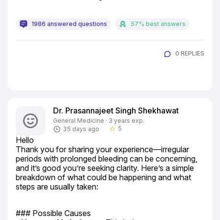
1986 answered questions
57% best answers
0 REPLIES
Dr. Prasannajeet Singh Shekhawat
General Medicine · 3 years exp.
5
35 days ago
star_border
Hello

Thank you for sharing your experience—irregular 
periods with prolonged bleeding can be concerning, 
and it’s good you’re seeking clarity. Here’s a simple 
breakdown of what could be happening and what 
steps are usually taken:
### Possible Causes
