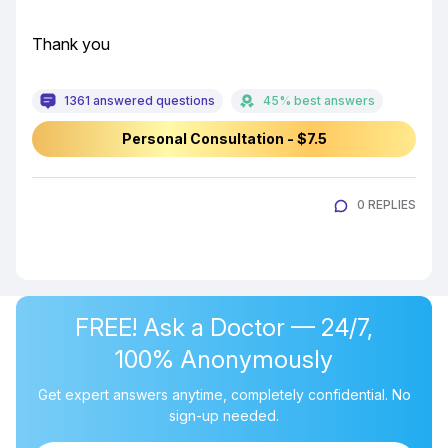
Thank you
1361 answered questions
45% best answers
Personal Consultation - $7.5
0 REPLIES
FREE! Ask a Doctor — 24/7,
100% Anonymously
Get expert answers anytime, completely confidential. No
sign-up needed.