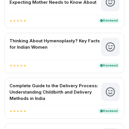
Expecting Mother Needs to Know About
Reviewed
verified
star
star
star
star
star
Thinking About Hymenoplasty? Key Facts
for Indian Women
Reviewed
verified
star
star
star
star
star
Complete Guide to the Delivery Process:
Understanding Childbirth and Delivery
Methods in India
Reviewed
verified
star
star
star
star
star