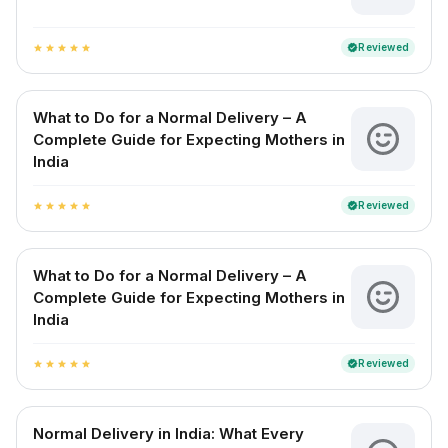
Reviewed
verified
star
star
star
star
star
What to Do for a Normal Delivery – A
Complete Guide for Expecting Mothers in
India
Reviewed
verified
star
star
star
star
star
What to Do for a Normal Delivery – A
Complete Guide for Expecting Mothers in
India
Reviewed
verified
star
star
star
star
star
Normal Delivery in India: What Every