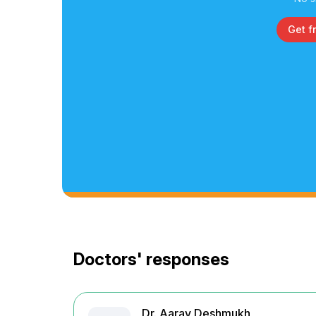
Get f
Doctors' responses
Dr. Aarav Deshmukh