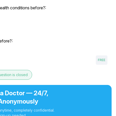
alth conditions before?:
efore?:
FREE
estion is closed
 a Doctor — 24/7,
Anonymously
nytime, completely confidential.
ign-up needed.