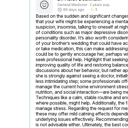
General Medicine · 2 years exp.
5
89 days ago
star_border
Based on the sudden and significant changes in
that your wife might be experiencing a mental
suspicion, insomnia, talking to oneself at nigh
of conditions such as major depressive disorde
personality disorder. It’s also worth consider
of your brother’s wedding that could have act
or take medication, this can make addressing t
could be to gently encourage her, perhaps with
seek professional help. Highlight that seeking 
improving quality of life and restoring balance 
discussions about her behavior, but rather app
she is strongly against seeing a doctor, initial
less intimidating step; some professionals of
manage the current home environment stress, 
nutrition, and social interaction—are being m
Techniques like a calm, stable routine and en
where possible, might help. Additionally, the 
manage stress. Regarding the request for med
these may offer mild calming effects dependi
underlying issues effectively. Recommending
is not advisable either. Ultimately, the best c