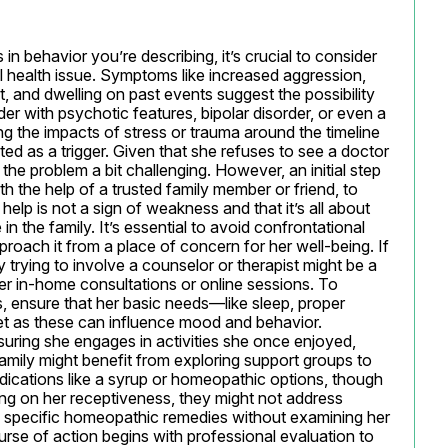
 behavior you’re describing, it’s crucial to consider 
 health issue. Symptoms like increased aggression, 
t, and dwelling on past events suggest the possibility 
r with psychotic features, bipolar disorder, or even a 
ing the impacts of stress or trauma around the timeline 
ed as a trigger. Given that she refuses to see a doctor 
he problem a bit challenging. However, an initial step 
 the help of a trusted family member or friend, to 
help is not a sign of weakness and that it’s all about 
in the family. It’s essential to avoid confrontational 
roach it from a place of concern for her well-being. If 
ly trying to involve a counselor or therapist might be a 
fer in-home consultations or online sessions. To 
ensure that her basic needs—like sleep, proper 
et as these can influence mood and behavior. 
suring she engages in activities she once enjoyed, 
family might benefit from exploring support groups to 
ications like a syrup or homeopathic options, though 
ng on her receptiveness, they might not address 
 specific homeopathic remedies without examining her 
ourse of action begins with professional evaluation to 