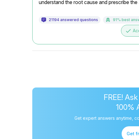
understand the root cause and prescribe the a
21194 answered questions
91% best ans
done
Ac
FREE! Ask
100% 
Get expert answers anytime, co
Get f