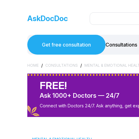
AskDocDoc
Get free consultation
Consultations
/
/
HOME
CONSULTATIONS
MENTAL & EMOTIONAL HEAL
FREE!
Ask 1000+ Doctors — 24/7
Connect with Doctors 24/7. Ask anything, get ex