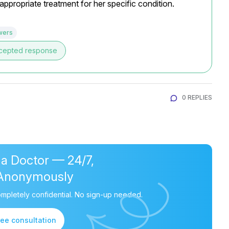
ppropriate treatment for her specific condition.
wers
cepted response
0 REPLIES
 a Doctor — 24/7,
Anonymously
mpletely confidential. No sign-up needed.
ree consultation