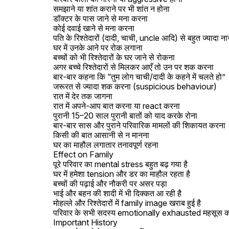
समझाने या शांत कराने पर भी शांत न होना

डॉक्टर के पास जाने से मना करना

कोई दवाई खाने से मना करना

पति के रिश्तेदारों (दादी, चाची, uncle आदि) से बहुत ज्यादा ना
घर में उनके आने पर रोक लगाना

बच्चों को भी रिश्तेदारों के घर जाने से रोकना

अगर बच्चे रिश्तेदारों से मिलकर आएँ तो उन पर शक करना

बार-बार कहना कि “तुम लोग चाची/दादी के कहने में चलते हो”

जरूरत से ज्यादा शक करना (suspicious behaviour)

रात में देर तक जागना

रात में अपने-आप बात करना या react करना

पुरानी 15–20 साल पुरानी बातों को याद करके रोना

बार-बार सास और पुराने परिवारिक मामलों की शिकायत करना

किसी की बात आसानी से न मानना

घर का माहौल लगातार तनावपूर्ण रहना

Effect on Family

पूरे परिवार का mental stress बहुत बढ़ गया है

घर में हमेशा tension और डर का माहौल रहता है

बच्चों की पढ़ाई और नौकरी पर असर पड़ा

भाई और बहन की शादी में भी दिक्कत आ रही है

मोहल्ले और रिश्तेदारों में family image खराब हुई है

परिवार के सभी सदस्य emotionally exhausted महसूस करते
Important History
