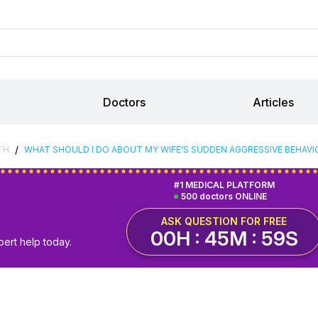
Doctors
Articles
/
TH
WHAT SHOULD I DO ABOUT MY WIFE'S SUDDEN AGGRESSIVE BEHAVI
#1 MEDICAL PLATFORM
500 doctors ONLINE
ASK QUESTION FOR FREE
00H : 45M : 58S
pert help today.