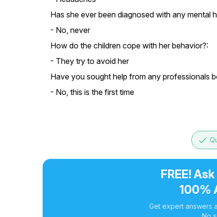
Has she ever been diagnosed with any mental he
- No, never
How do the children cope with her behavior?:
- They try to avoid her
Have you sought help from any professionals b
- No, this is the first time
done
Qu
FREE! Ask
100% 
Get expert answers a
No s