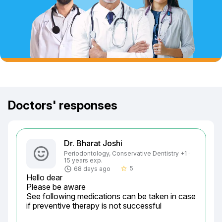
Doctors' responses
Dr. Bharat Joshi
Periodontology, Conservative Dentistry +1 ·
15 years exp.
5
68 days ago
star_border
Hello dear

Please be aware

See following medications can be taken in case 
if preventive therapy is not successful