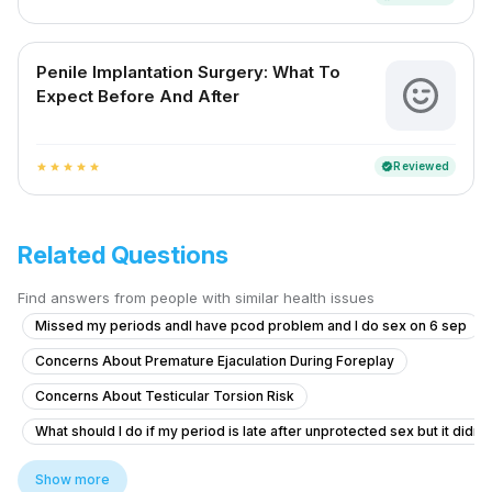
Penile Implantation Surgery: What To
Expect Before And After
Reviewed
verified
star
star
star
star
star
Related Questions
Find answers from people with similar health issues
Missed my periods andI have pcod problem and I do sex on 6 sep
Concerns About Premature Ejaculation During Foreplay
Concerns About Testicular Torsion Risk
What should I do if my period is late after unprotected sex but it didn'
Timing issue less then 5 minute
Show more