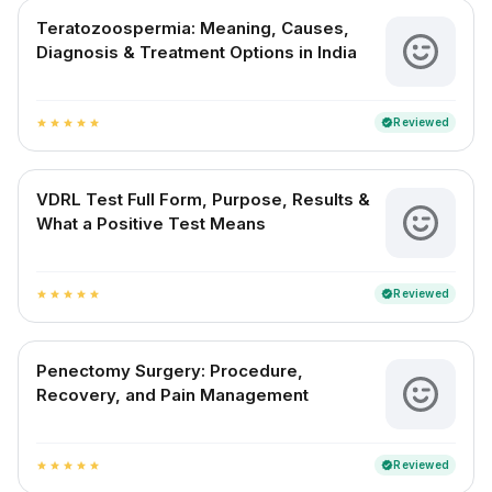
Teratozoospermia: Meaning, Causes,
Diagnosis & Treatment Options in India
Reviewed
verified
star
star
star
star
star
VDRL Test Full Form, Purpose, Results &
What a Positive Test Means
Reviewed
verified
star
star
star
star
star
Penectomy Surgery: Procedure,
Recovery, and Pain Management
Reviewed
verified
star
star
star
star
star