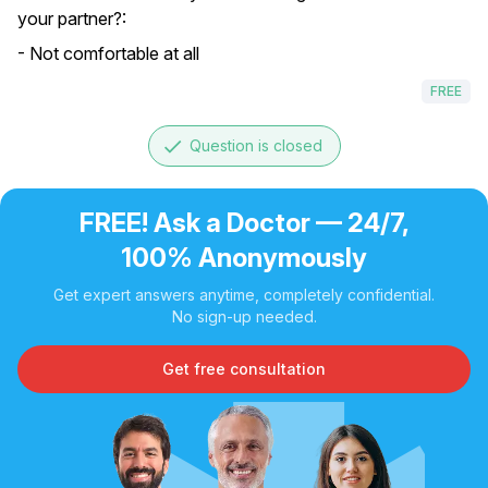
your partner?:
- Not comfortable at all
FREE
done
Question is closed
FREE! Ask a Doctor — 24/7,
100% Anonymously
Get expert answers anytime, completely confidential.
No sign-up needed.
Get free consultation