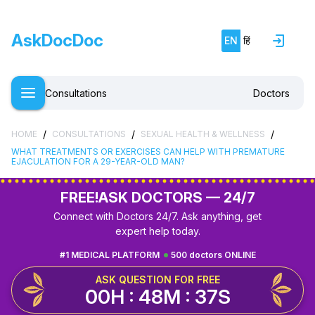
AskDocDoc
EN
हिं
Consultations
Doctors
/
/
/
HOME
CONSULTATIONS
SEXUAL HEALTH & WELLNESS
WHAT TREATMENTS OR EXERCISES CAN HELP WITH PREMATURE
EJACULATION FOR A 29-YEAR-OLD MAN?
FREE!
ASK DOCTORS — 24/7
Connect with Doctors 24/7. Ask anything, get
expert help today.
#1 MEDICAL PLATFORM
500 doctors ONLINE
ASK QUESTION FOR FREE
00H : 48M : 37S