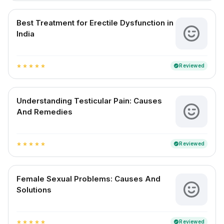
Best Treatment for Erectile Dysfunction in
India
Reviewed
verified
star
star
star
star
star
Understanding Testicular Pain: Causes
And Remedies
Reviewed
verified
star
star
star
star
star
Female Sexual Problems: Causes And
Solutions
Reviewed
verified
star
star
star
star
star