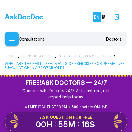
AskDocDoc
EN
हिं
Consultations
Doctors
/
/
/
HOME
CONSULTATIONS
SEXUAL HEALTH & WELLNESS
WHAT ARE THE BEST TREATMENTS OR EXERCISES FOR PREMATURE
EJACULATION IN A 29-YEAR-OLD?
FREE!
ASK DOCTORS — 24/7
Connect with Doctors 24/7. Ask anything, get
expert help today.
#1 MEDICAL PLATFORM
500 doctors ONLINE
ASK QUESTION FOR FREE
00H : 55M : 15S