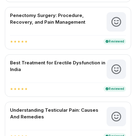
Penectomy Surgery: Procedure,
Recovery, and Pain Management
Reviewed
verified
star
star
star
star
star
Best Treatment for Erectile Dysfunction in
India
Reviewed
verified
star
star
star
star
star
Understanding Testicular Pain: Causes
And Remedies