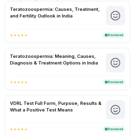
Teratozoospermia: Causes, Treatment,
and Fertility Outlook in India
Reviewed
verified
star
star
star
star
star
Teratozoospermia: Meaning, Causes,
Diagnosis & Treatment Options in India
Reviewed
verified
star
star
star
star
star
VDRL Test Full Form, Purpose, Results &
What a Positive Test Means
Reviewed
verified
star
star
star
star
star