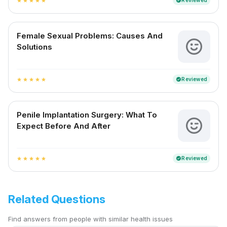
Reviewed
verified
star
star
star
star
star
Female Sexual Problems: Causes And
Solutions
Reviewed
verified
star
star
star
star
star
Penile Implantation Surgery: What To
Expect Before And After
Reviewed
verified
star
star
star
star
star
Related Questions
Find answers from people with similar health issues