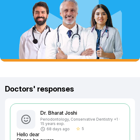
Doctors' responses
Dr. Bharat Joshi
Periodontology, Conservative Dentistry +1 ·
15 years exp.
5
68 days ago
star_border
Hello dear
