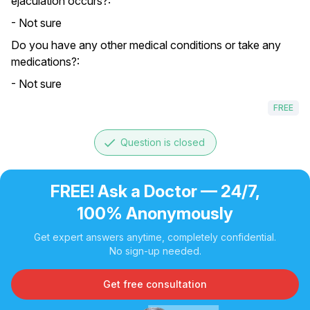
ejaculation occurs?:
- Not sure
Do you have any other medical conditions or take any
medications?:
- Not sure
FREE
done
Question is closed
FREE! Ask a Doctor — 24/7,
100% Anonymously
Get expert answers anytime, completely confidential.
No sign-up needed.
Get free consultation